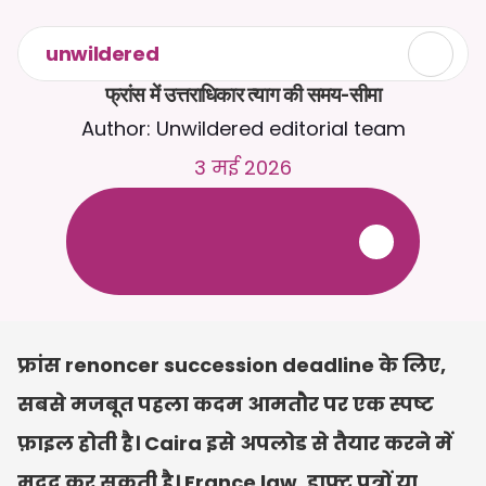
unwildered
फ्रांस में उत्तराधिकार त्याग की समय-सीमा
Author: Unwildered editorial team
3 मई 2026
C
a
i
r
a
स
े
2
4
/
7
च
ै
ट
क
र
े
ं
।
ज
़
्
य
ा
द
ा
प
्
र
ा
स
ं
ग
ि
क
ज
व
ा
ब
ो
ं
क
े
ल
ि
ए
द
स
्
त
ा
व
े
ज
़
अ
प
ल
ो
ड
क
र
े
ं
।
न
ि
ः
श
ु
ल
्
क
ट
्
र
ा
य
ल
-
क
्
र
े
ड
ि
ट
क
ा
र
्
ड
क
ी
आ
व
श
्
य
क
त
ा
न
ह
ी
ं
फ्रांस renoncer succession deadline के लिए, 
सबसे मजबूत पहला कदम आमतौर पर एक स्पष्ट 
फ़ाइल होती है। Caira इसे अपलोड से तैयार करने में 
मदद कर सकती है। France law, ड्राफ्ट पत्रों या 