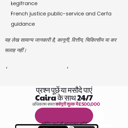
Legifrance
French justice public-service and Cerfa 
guidance
यह लेख सामान्य जानकारी है, कानूनी, वित्तीय, चिकित्सीय या कर 
सलाह नहीं।
‹ 
 ›
प्रश्न पूछें या मसौदे पाएं
Caira के साथ 24/7
अधिकतम बचत करें 
कानूनी शुल्क में £500,000
पढ़ने के 1,000 घंटे
1
4
द
ि
न
ो
ं
क
ा
म
ु
फ
़
्
त
ट
्
र
ा
य
ल
क्रेडिट कार्ड की आवश्यकता नहीं है