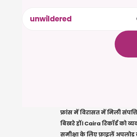
unwildered
C
a
i
r
a
ल
ि
ए
द
क
्
र
े
फ्रांस में विरासत में मिली संपत
बिखरे हों। Caira रिकॉर्ड को व्यवस
समीक्षा के लिए फ़ाइलें अपलोड क