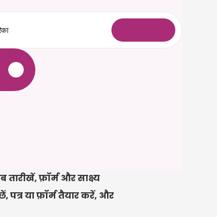
िका
ल
ॉ
ग
इ
न
े
ारीखें, फ़ॉर्म और साक्ष्य 
, पत्र या फ़ॉर्म तैयार करें, और 