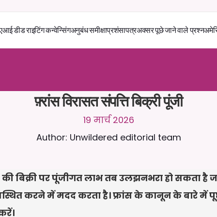
एआई डीड राइटिंग कन्वेन्सिंग
अनुबंध समीक्षा
प्रशंसापत्र
अक्सर पूछे जाने वाले प्रश्न
अमेर
स
े
2
4
/
7
च
ै
ट
क
र
े
ं
।
ज
़
्
य
ा
द
ा
प
्
र
ा
स
ं
ग
ि
क
ज
व
ा
ब
ो
ं
क
स
्
त
ा
व
े
ज
़
अ
प
ल
ो
ड
क
र
े
ं
।
न
ि
ः
श
ु
ल
्
क
ट
्
र
ा
य
ल
-
ड
ि
ट
क
ा
र
्
ड
क
ी
आ
व
श
्
य
क
त
ा
न
ह
ी
ं
फ़्रांस विरासत संपत्ति बिक्री पूंजी
19 मार्च 2026
Author: Unwildered editorial team
्ति की बिक्री पर पूंजीगत लाभ तब उलझनभरा हो सकता है जब त
्थित करने में मदद करता है। फ्रांस के कानून के बारे में पूछें
रें।