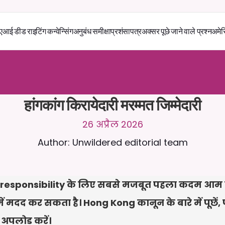
एआई डीड राइटिंग कन्वेन्सिंग
अनुबंध समीक्षा
प्रशंसापत्र
अक्सर पूछे जाने वाले प्रश्न
अमेर
स
े
2
4
/
7
च
ै
ट
क
र
े
ं
।
ज
़
्
य
ा
द
ा
प
्
र
ा
स
ं
ग
ि
क
ज
व
ा
ब
ो
ं
क
स
्
त
ा
व
े
ज
़
अ
प
ल
ो
ड
क
र
े
ं
।
न
ि
ः
श
ु
ल
्
क
ट
्
र
ा
य
ल
-
ड
ि
ट
क
ा
र
्
ड
क
ी
आ
व
श
्
य
क
त
ा
न
ह
ी
ं
हांगकांग किरायेदारी मरम्मत जिम्मेदारी
26 अप्रैल 2026
Author: Unwildered editorial team
esponsibility के लिए सबसे मजबूत पहला कदम आम तौर प
 मदद कर सकता है। Hong Kong कानून के बारे में पूछें, पत
ं अपलोड करें।