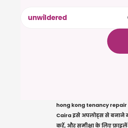
unwildered
C
a
i
r
a
ल
ि
ए
द
क
्
र
े
hong kong tenancy repair r
Caira इसे अपलोड्स से बनाने में
करें, और समीक्षा के लिए फ़ाइले