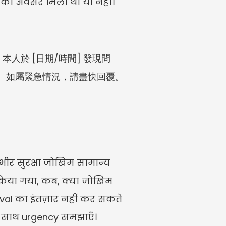
े का अवसर मिला था या नहीं।
本人於 [日期/時間] 發現問
。如屬緊急情況，請盡快回覆。
ीर सुरक्षा जोखिम सामान्य 
क किया गया, कब, क्या जोखिम 
l का इंतज़ार नहीं कर सकते 
े साथ urgency समझाएँ। 