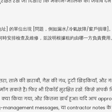
सुरक्षित रखें जो दिखाएँ कि मकान-मालिक को जवाब देन
[地址] 的單位出現 [問題，例如漏水/冷氣故障/窗戶損壞]。
何時安排檢查及維修，並說明根據租約由哪一方負責費用
, ताले की खराबी, गैस की गंध, टूटी खिड़कियाँ, और गंभ
ाँग सकते हैं। फिर भी रिकॉर्ड सुरक्षित रखें: किसे संपर्
 क्या किया गया, और कितना खर्च हुआ। यदि आप approva
ilding-management messages, या contractor notes क