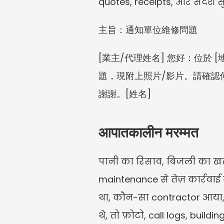
quotes, receipts, और संदेश 
主旨：通知單位維修問題
[業主/代理姓名] 您好：位於 
題，現附上照片/影片。請確認
謝謝。[姓名]
आपातकालीन मरम्मत
पानी का रिसाव, बिजली का खतरा
maintenance से तेज़ कार्रवाई म
था, कौन-सा contractor आया,
थे, तो फ़ोटो, call logs, bu