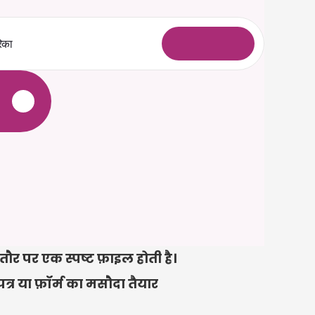
िका
ल
ॉ
ग
इ
न
े
र एक स्पष्ट फ़ाइल होती है। 
्र या फ़ॉर्म का मसौदा तैयार 