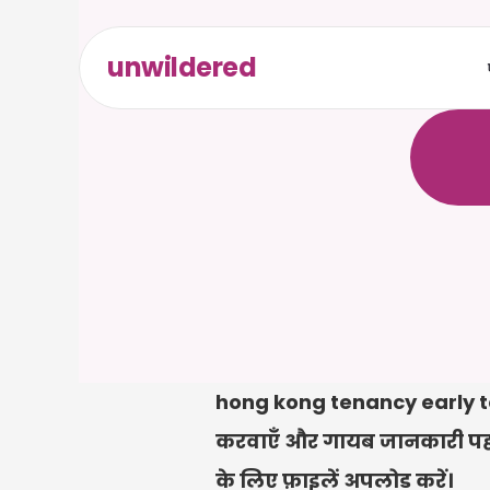
unwildered
C
a
i
r
a
ल
ि
ए
द
क
्
र
े
hong kong tenancy early termi
करवाएँ और गायब जानकारी पहचानें
के लिए फ़ाइलें अपलोड करें।