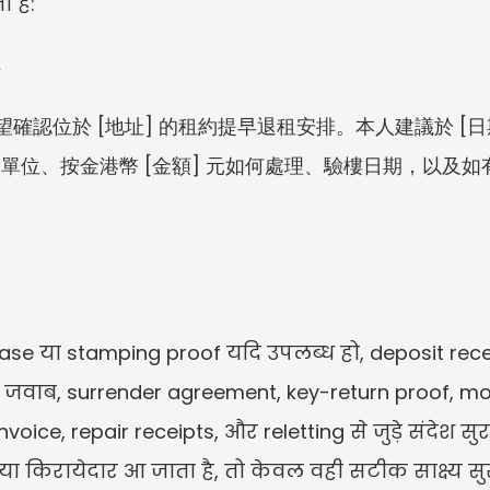
 है:
排
希望確認位於 [地址] 的租約提早退租安排。本人建議於 [
單位、按金港幣 [金額] 元如何處理、驗樓日期，以及
ease या stamping proof यदि उपलब्ध हो, deposit receip
ाब, surrender agreement, key-return proof, move
nvoice, repair receipts, और reletting से जुड़े संदेश स
नया किरायेदार आ जाता है, तो केवल वही सटीक साक्ष्य सु