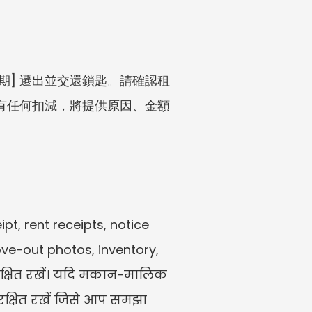
日期] 遷出並交還鎖匙。請確認租
如有任何扣減，將提供原因、金額
t, rent receipts, notice 
-out photos, inventory, 
ुरक्षित रखें। यदि मकान-मालिक 
रक्षित रखें जिसे आप समझा 