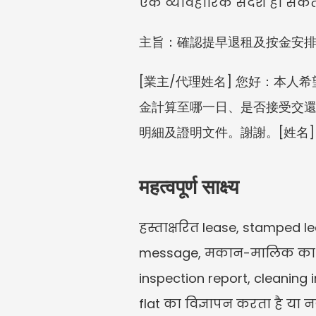
एक व्यावहारिक संदेश हो सकता
主旨：確認提早退租及按金安
[業主/代理姓名] 您好：本人
金計算至哪一日、是否接受交還
明細及證明文件。謝謝。[姓名]
महत्वपूर्ण साक्ष्य
हस्ताक्षरित lease, stamped l
message, मकान-मालिक का जव
inspection report, cleaning i
flat का विज्ञापन करता है या 