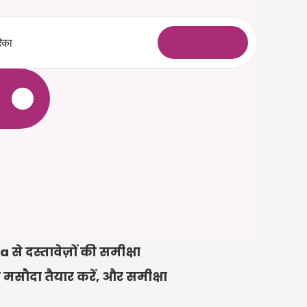
िका
ल
ॉ
ग
इ
न
े
े दस्तावेज़ों की समीक्षा 
 मसौदा तैयार करें, और समीक्षा 