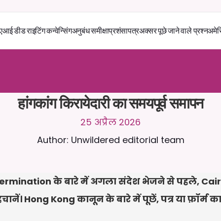
एआई डीड राइटिंग कन्वेन्सिंग
अनुबंध समीक्षा
प्रशंसापत्र
अक्सर पूछे जाने वाले प्रश्न
अमेर
स
े
2
4
/
7
च
ै
ट
क
र
े
ं
।
ज
़
्
य
ा
द
ा
प
्
र
ा
स
ं
ग
ि
क
ज
व
ा
ब
ो
ं
क
स
्
त
ा
व
े
ज
़
अ
प
ल
ो
ड
क
र
े
ं
।
न
ि
ः
श
ु
ल
्
क
ट
्
र
ा
य
ल
-
ड
ि
ट
क
ा
र
्
ड
क
ी
आ
व
श
्
य
क
त
ा
न
ह
ी
ं
हांगकांग किरायेदारी का समयपूर्व समापन
25 अप्रैल 2026
Author: Unwildered editorial team
nation के बारे में अगला संदेश भेजने से पहले, Caira स
। Hong Kong कानून के बारे में पूछें, पत्र या फ़ॉर्म का