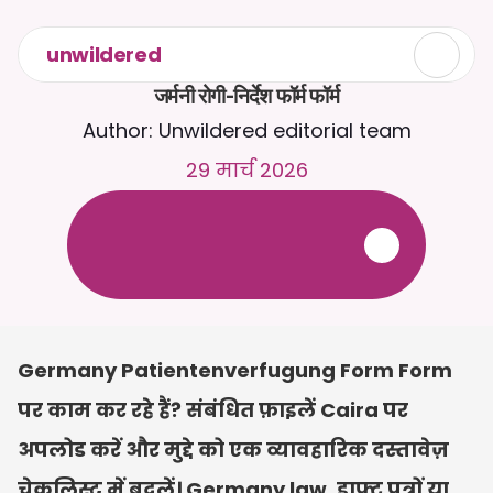
unwildered
जर्मनी रोगी-निर्देश फॉर्म फॉर्म
Author: Unwildered editorial team
29 मार्च 2026
C
a
i
r
a
स
े
2
4
/
7
च
ै
ट
क
र
े
ं
।
ज
़
्
य
ा
द
ा
प
्
र
ा
स
ं
ग
ि
क
ज
व
ा
ब
ो
ं
क
े
ल
ि
ए
द
स
्
त
ा
व
े
ज
़
अ
प
ल
ो
ड
क
र
े
ं
।
न
ि
ः
श
ु
ल
्
क
ट
्
र
ा
य
ल
-
क
्
र
े
ड
ि
ट
क
ा
र
्
ड
क
ी
आ
व
श
्
य
क
त
ा
न
ह
ी
ं
Germany Patientenverfugung Form Form 
पर काम कर रहे हैं? संबंधित फ़ाइलें Caira पर 
अपलोड करें और मुद्दे को एक व्यावहारिक दस्तावेज़ 
चेकलिस्ट में बदलें। Germany law, ड्राफ्ट पत्रों या 