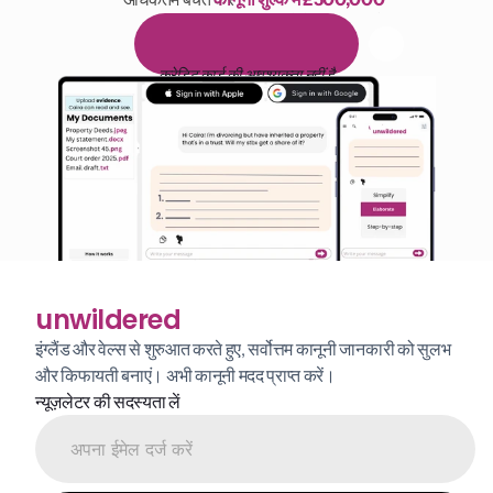
पढ़ने के 1,000 घंटे
1
4
द
ि
न
ो
ं
क
ा
म
ु
फ
़
्
त
ट
्
र
ा
य
ल
क्रेडिट कार्ड की आवश्यकता नहीं है
unwildered
इंग्लैंड और वेल्स से शुरुआत करते हुए, सर्वोत्तम कानूनी जानकारी को सुलभ 
और किफायती बनाएं। अभी कानूनी मदद प्राप्त करें।
न्यूज़लेटर की सदस्यता लें