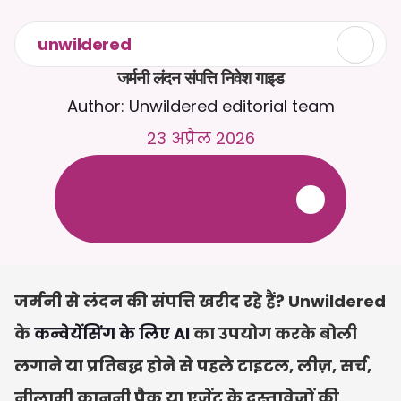
unwildered
जर्मनी लंदन संपत्ति निवेश गाइड
Author: Unwildered editorial team
23 अप्रैल 2026
C
a
i
r
a
स
े
2
4
/
7
च
ै
ट
क
र
े
ं
।
ज
़
्
य
ा
द
ा
प
्
र
ा
स
ं
ग
ि
क
ज
व
ा
ब
ो
ं
क
े
ल
ि
ए
द
स
्
त
ा
व
े
ज
़
अ
प
ल
ो
ड
क
र
े
ं
।
न
ि
ः
श
ु
ल
्
क
ट
्
र
ा
य
ल
-
क
्
र
े
ड
ि
ट
क
ा
र
्
ड
क
ी
आ
व
श
्
य
क
त
ा
न
ह
ी
ं
जर्मनी से लंदन की संपत्ति खरीद रहे हैं? Unwildered 
के 
कन्वेयेंसिंग के लिए AI
 का उपयोग करके बोली 
लगाने या प्रतिबद्ध होने से पहले टाइटल, लीज़, सर्च, 
नीलामी कानूनी पैक या एजेंट के दस्तावेज़ों की 