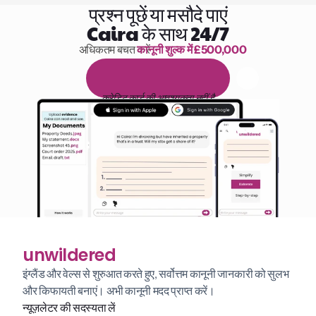
प्रश्न पूछें या मसौदे पाएं
Caira के साथ 24/7
अधिकतम बचत करें 
कानूनी शुल्क में £500,000
पढ़ने के 1,000 घंटे
1
4
द
ि
न
ो
ं
क
ा
म
ु
फ
़
्
त
ट
्
र
ा
य
ल
क्रेडिट कार्ड की आवश्यकता नहीं है
unwildered
इंग्लैंड और वेल्स से शुरुआत करते हुए, सर्वोत्तम कानूनी जानकारी को सुलभ 
और किफायती बनाएं। अभी कानूनी मदद प्राप्त करें।
न्यूज़लेटर की सदस्यता लें