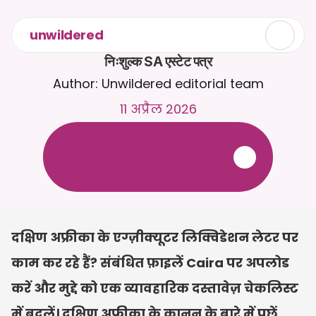
unwildered
निःशुल्क SA एस्टेट पत्र
Author: Unwildered editorial team
11 अप्रैल 2026
C
a
i
r
a
स
े
2
4
/
7
च
ै
ट
क
र
े
ं
।
ज
़
्
य
ा
द
ा
प
्
र
ा
स
ं
ग
ि
क
ज
व
ा
ब
ो
ं
क
े
ल
ि
ए
द
स
्
त
ा
व
े
ज
़
अ
प
ल
ो
ड
क
र
े
ं
।
न
ि
ः
श
ु
ल
्
क
ट
्
र
ा
य
ल
-
क
्
र
े
ड
ि
ट
क
ा
र
्
ड
क
ी
आ
व
श
्
य
क
त
ा
न
ह
ी
ं
दक्षिण अफ्रीका के एग्ज़ीक्यूटर लिक्विडेशन लेटर पर 
काम कर रहे हैं? संबंधित फ़ाइलें Caira पर अपलोड 
करें और मुद्दे को एक व्यावहारिक दस्तावेज़ चेकलिस्ट 
में बदलें। दक्षिण अफ्रीका के कानून के बारे में पूछें, 