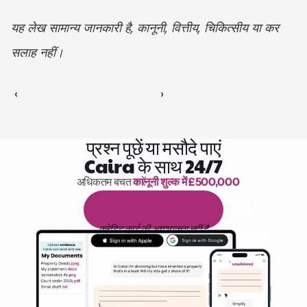
यह लेख सामान्य जानकारी है, कानूनी, वित्तीय, चिकित्सीय या कर 
सलाह नहीं।
‹ 
 ›
प्रश्न पूछें या मसौदे पाएं
Caira के साथ 24/7
अधिकतम बचत करें 
कानूनी शुल्क में £500,000
पढ़ने के 1,000 घंटे
1
4
द
ि
न
ो
ं
क
ा
म
ु
फ
़
्
त
ट
्
र
ा
य
ल
क्रेडिट कार्ड की आवश्यकता नहीं है