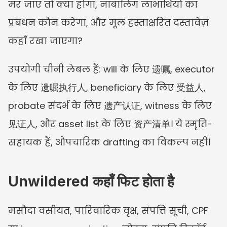
मर जाए तो क्या होगा, नाबालिग लाभार्थियों का 
प्रबंधन कौन करेगा, और मूल हस्ताक्षरित दस्तावेज़ 
कहाँ रखा जाएगा?
उपयोगी चीनी लेबल हैं: will के लिए 遗嘱, executor 
के लिए 遗嘱执行人, beneficiary के लिए 受益人, 
probate संदर्भ के लिए 遗产认证, witness के लिए 
见证人, और asset list के लिए 资产清单। ये स्मृति-
सहायक हैं, औपचारिक drafting का विकल्प नहीं।
Unwildered कहाँ फिट होता है
मसौदा वसीयत, पारिवारिक वृक्ष, संपत्ति सूची, CPF 