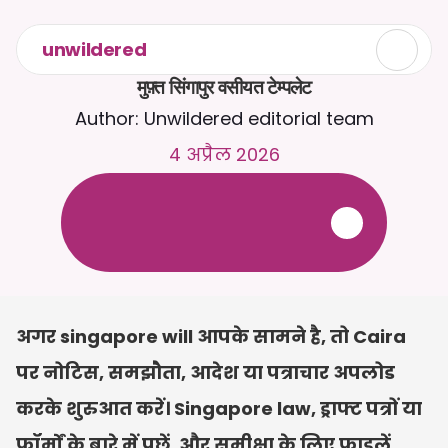
unwildered
मुफ़्त सिंगापुर वसीयत टेम्पलेट
Author: Unwildered editorial team
4 अप्रैल 2026
C
a
i
r
a
स
े
2
4
/
7
च
ै
ट
क
र
े
ं
।
ज
़
्
य
ा
द
ा
प
्
र
ा
स
ं
ग
ि
क
ज
व
ा
ब
ो
ं
क
े
ल
ि
ए
द
स
्
त
ा
व
े
ज
़
अ
प
ल
ो
ड
क
र
े
ं
।
न
ि
ः
श
ु
ल
्
क
ट
्
र
ा
य
ल
-
क
्
र
े
ड
ि
ट
क
ा
र
्
ड
क
ी
आ
व
श
्
य
क
त
ा
न
ह
ी
ं
अगर singapore will आपके सामने है, तो Caira 
पर नोटिस, समझौता, आदेश या पत्राचार अपलोड 
करके शुरुआत करें। Singapore law, ड्राफ्ट पत्रों या 
फ़ॉर्मों के बारे में पूछें, और समीक्षा के लिए फ़ाइलें 