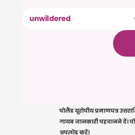
unwildered
C
a
i
r
a
ल
ि
ए
द
क
्
र
े
पोलैंड यूरोपीय प्रमाणपत्र उत्तर
गायब जानकारी पहचानने दें। पोलैंड
अपलोड करें।