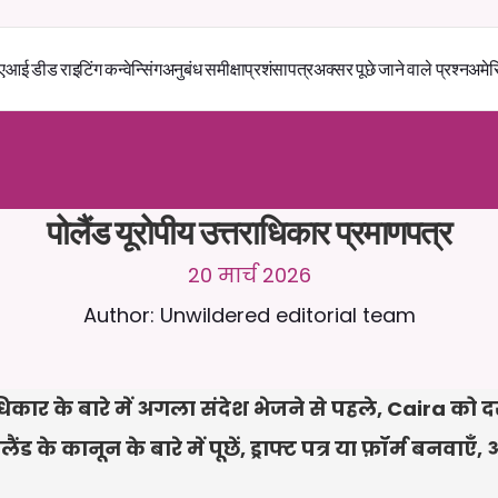
एआई डीड राइटिंग कन्वेन्सिंग
अनुबंध समीक्षा
प्रशंसापत्र
अक्सर पूछे जाने वाले प्रश्न
अमेर
स
े
2
4
/
7
च
ै
ट
क
र
े
ं
।
ज
़
्
य
ा
द
ा
प
्
र
ा
स
ं
ग
ि
क
ज
व
ा
ब
ो
ं
क
स
्
त
ा
व
े
ज
़
अ
प
ल
ो
ड
क
र
े
ं
।
न
ि
ः
श
ु
ल
्
क
ट
्
र
ा
य
ल
-
ड
ि
ट
क
ा
र
्
ड
क
ी
आ
व
श
्
य
क
त
ा
न
ह
ी
ं
पोलैंड यूरोपीय उत्तराधिकार प्रमाणपत्र
20 मार्च 2026
Author: Unwildered editorial team
ाधिकार के बारे में अगला संदेश भेजने से पहले, Caira को द
 के कानून के बारे में पूछें, ड्राफ्ट पत्र या फ़ॉर्म बनवाएँ,