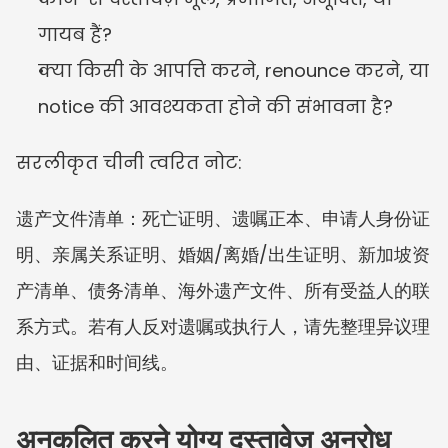
गायब हैं?
क्या किसी के आपत्ति करने, renounce करने, या 
notice की आवश्यकता होने की संभावना है?
सरलीकृत चीनी त्वरित नोट:
遗产文件清单：死亡证明、遗嘱正本、申请人身份证
明、亲属关系证明、婚姻/离婚/出生证明、新加坡资
产清单、债务清单、海外遗产文件、所有受益人的联
系方式。若有人反对遗嘱或执行人，请先整理异议理
由、证据和时间线。
अनुकूलित करने योग्य दस्तावेज़ अनुरोध