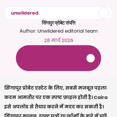
unwildered
सिंगापुर प्रोबेट संपत्ति
Author: Unwildered editorial team
28 मार्च 2026
C
a
i
r
a
स
े
2
4
/
7
च
ै
ट
क
र
े
ं
।
ज
़
्
य
ा
द
ा
प
्
र
ा
स
ं
ग
ि
क
ज
व
ा
ब
ो
ं
क
े
ल
ि
ए
द
स
्
त
ा
व
े
ज
़
अ
प
ल
ो
ड
क
र
े
ं
।
न
ि
ः
श
ु
ल
्
क
ट
्
र
ा
य
ल
-
क
्
र
े
ड
ि
ट
क
ा
र
्
ड
क
ी
आ
व
श
्
य
क
त
ा
न
ह
ी
ं
सिंगापुर प्रोबेट एस्टेट के लिए, सबसे मजबूत पहला 
कदम आमतौर पर एक स्पष्ट फ़ाइल होती है। Caira 
इसे अपलोड से तैयार करने में मदद कर सकती है। 
सिंगापुर कानून, ड्राफ्ट पत्रों या फ़ॉर्मों के बारे में पूछें, 