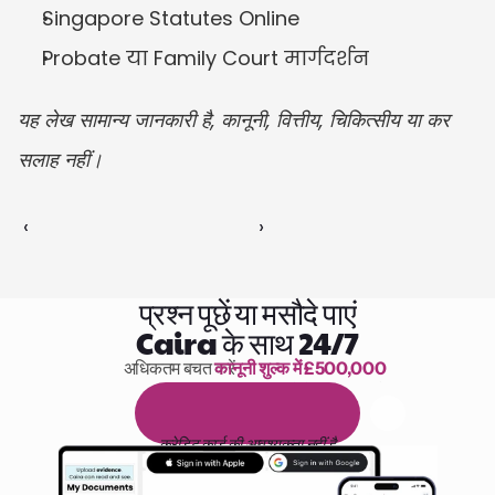
Singapore Statutes Online
Probate या Family Court मार्गदर्शन
यह लेख सामान्य जानकारी है, कानूनी, वित्तीय, चिकित्सीय या कर 
सलाह नहीं।
‹ 
 ›
प्रश्न पूछें या मसौदे पाएं
Caira के साथ 24/7
अधिकतम बचत करें 
कानूनी शुल्क में £500,000
पढ़ने के 1,000 घंटे
1
4
द
ि
न
ो
ं
क
ा
म
ु
फ
़
्
त
ट
्
र
ा
य
ल
क्रेडिट कार्ड की आवश्यकता नहीं है