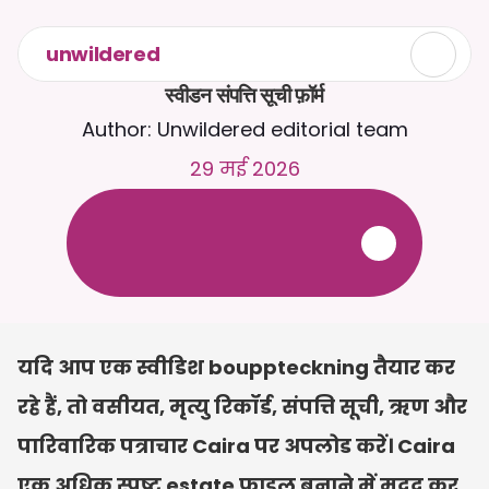
unwildered
स्वीडन संपत्ति सूची फ़ॉर्म
Author: Unwildered editorial team
29 मई 2026
C
a
i
r
a
स
े
2
4
/
7
च
ै
ट
क
र
े
ं
।
ज
़
्
य
ा
द
ा
प
्
र
ा
स
ं
ग
ि
क
ज
व
ा
ब
ो
ं
क
े
ल
ि
ए
द
स
्
त
ा
व
े
ज
़
अ
प
ल
ो
ड
क
र
े
ं
।
न
ि
ः
श
ु
ल
्
क
ट
्
र
ा
य
ल
-
क
्
र
े
ड
ि
ट
क
ा
र
्
ड
क
ी
आ
व
श
्
य
क
त
ा
न
ह
ी
ं
यदि आप एक स्वीडिश bouppteckning तैयार कर 
रहे हैं, तो वसीयत, मृत्यु रिकॉर्ड, संपत्ति सूची, ऋण और 
पारिवारिक पत्राचार Caira पर अपलोड करें। Caira 
एक अधिक स्पष्ट estate फ़ाइल बनाने में मदद कर 