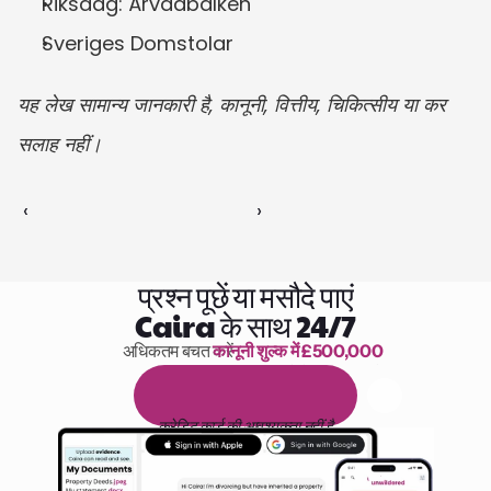
Riksdag: Ärvdabalken
Sveriges Domstolar
यह लेख सामान्य जानकारी है, कानूनी, वित्तीय, चिकित्सीय या कर 
सलाह नहीं।
‹ 
 ›
प्रश्न पूछें या मसौदे पाएं
Caira के साथ 24/7
अधिकतम बचत करें 
कानूनी शुल्क में £500,000
पढ़ने के 1,000 घंटे
1
4
द
ि
न
ो
ं
क
ा
म
ु
फ
़
्
त
ट
्
र
ा
य
ल
क्रेडिट कार्ड की आवश्यकता नहीं है