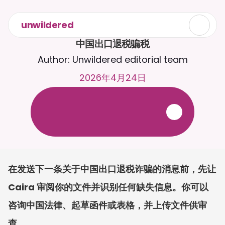
unwildered
中国出口退税骗税
Author: Unwildered editorial team
2026年4月24日
与
C
a
i
r
a
2
4
/
7
聊
天
。
上
传
文
档
，
以
获
得
更
相
关
的
回
复
。
免
费
试
用
-
无
需
信
用
卡
在发送下一条关于中国出口退税诈骗的消息前，先让 
Caira 审阅你的文件并识别任何缺失信息。你可以
咨询中国法律、起草函件或表格，并上传文件供审
查。