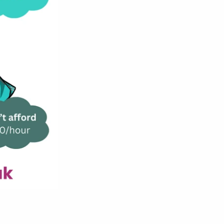
获得清晰、简洁且
易于理
间和精力。 
Caira 由
人工智能
驱动，
为支撑——确保回答与你
每月£15——比外出吃
有超过10,000个案例
由 OpenAI 提供的最新
可在手机、平板和桌面
上传文档
，你的课程、
题。
24/7 随时提问。