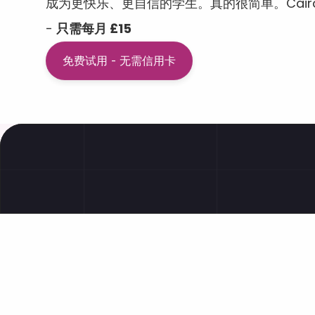
成为更快乐、更自信的学生。真的很简单。Caira
- 
只需每月 £15
免费试用 - 无需信用卡
就业权利
GMC
患者同意问题
N