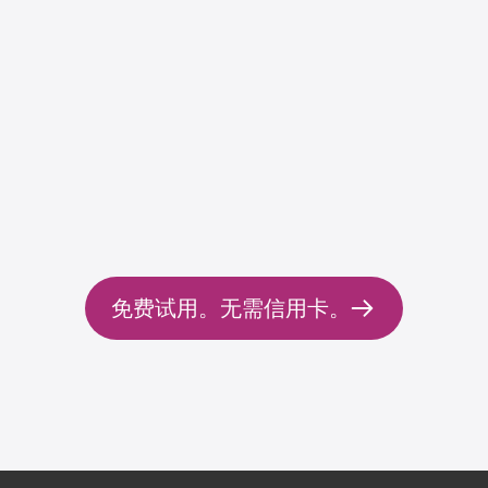
的技巧。需要快速的
考试
通过
练习测试和测验
信。根据您的需求，
免费试用。无需信用卡。