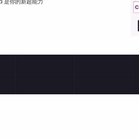
 是你的新超能力 
MC
执业适格性
HCPC
合作协议
没有问题是愚蠢的