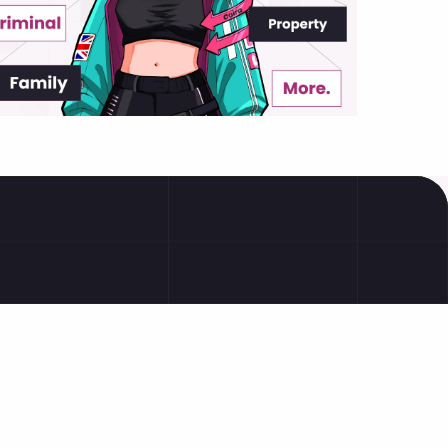
GPhC
投诉支持
NMC
临时替班合同