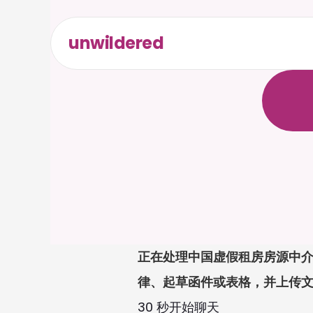
unwildered
与
C
a
i
无
需
信
正在处理中国虚假租房房源中介
律、起草函件或表格，并上传
30 秒开始聊天