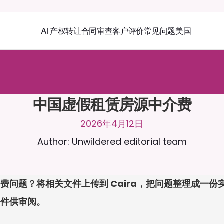
AI 产权转让
合同审查
客户评价
常见问题
美国
r
a
2
4
/
7
聊
天
。
上
传
文
档
，
以
获
得
更
相
关
的
回
复
。
免
费
试
用
-
用
卡
中国虚假租赁房源中介费
2026年4月12日
Author: Unwildered editorial team
费问题？将相关文件上传到 Caira，把问题整理成一
文件供审阅。