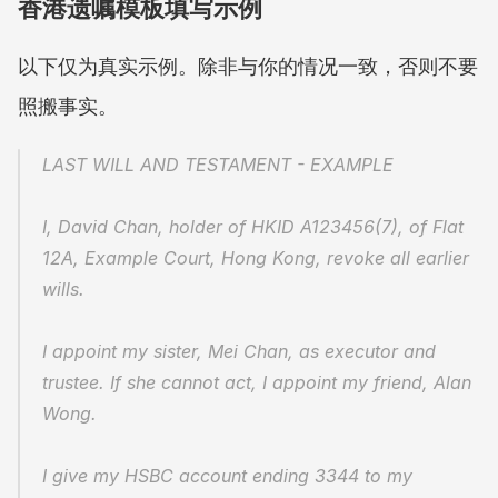
香港遗嘱模板填写示例
以下仅为真实示例。除非与你的情况一致，否则不要
照搬事实。
LAST WILL AND TESTAMENT - EXAMPLE
I, David Chan, holder of HKID A123456(7), of Flat 
12A, Example Court, Hong Kong, revoke all earlier 
wills.
I appoint my sister, Mei Chan, as executor and 
trustee. If she cannot act, I appoint my friend, Alan 
Wong.
I give my HSBC account ending 3344 to my 