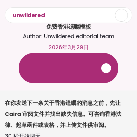
unwildered
免费香港遗嘱模板
Author: Unwildered editorial team
2026年3月29日
与
C
a
i
r
a
2
4
/
7
聊
天
。
上
传
文
档
，
以
获
得
更
相
关
的
回
复
。
免
费
试
用
-
无
需
信
用
卡
在你发送下一条关于香港遗嘱的消息之前，先让 
Caira 审阅文件并找出缺失信息。可咨询香港法
律、起草函件或表格，并上传文件供审阅。
30 秒开始聊天