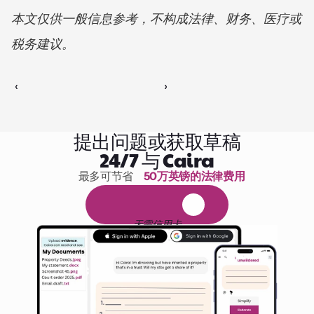
本文仅供一般信息参考，不构成法律、财务、医疗或
税务建议。
‹ 
 ›
提出问题或获取草稿
24/7 与 Caira
最多可节省 
50万英镑的法律费用
1,000小时的阅读
免
费
1
4
天
试
用
无需信用卡