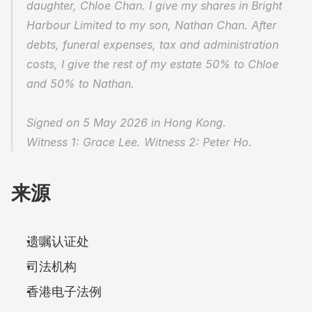
daughter, Chloe Chan. I give my shares in Bright 
Harbour Limited to my son, Nathan Chan. After 
debts, funeral expenses, tax and administration 
costs, I give the rest of my estate 50% to Chloe 
and 50% to Nathan.
Signed on 5 May 2026 in Hong Kong.
Witness 1: Grace Lee. Witness 2: Peter Ho.
来源
遗嘱认证处
司法机构
香港电子法例