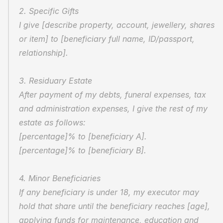
2. Specific Gifts
I give [describe property, account, jewellery, shares 
or item] to [beneficiary full name, ID/passport, 
relationship].
3. Residuary Estate
After payment of my debts, funeral expenses, tax 
and administration expenses, I give the rest of my 
estate as follows:
[percentage]% to [beneficiary A].
[percentage]% to [beneficiary B].
4. Minor Beneficiaries
If any beneficiary is under 18, my executor may 
hold that share until the beneficiary reaches [age], 
applying funds for maintenance, education and 