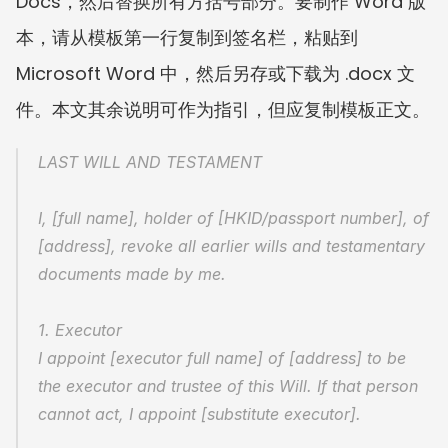
Docs，然后替换所有方括号部分。要制作 Word 版
本，请从模板第一行复制到签名栏，粘贴到 
Microsoft Word 中，然后另存或下载为 .docx 文
件。本文其余说明可作为指引，但应复制模板正文。
LAST WILL AND TESTAMENT
I, [full name], holder of [HKID/passport number], of 
[address], revoke all earlier wills and testamentary 
documents made by me.
1. Executor
I appoint [executor full name] of [address] to be 
the executor and trustee of this Will. If that person 
cannot act, I appoint [substitute executor].