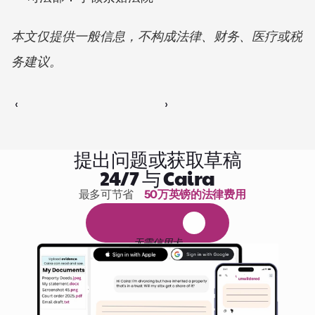
本文仅提供一般信息，不构成法律、财务、医疗或税
务建议。
‹ 
 ›
提出问题或获取草稿
24/7 与 Caira
最多可节省 
50万英镑的法律费用
1,000小时的阅读
免
费
1
4
天
试
用
无需信用卡