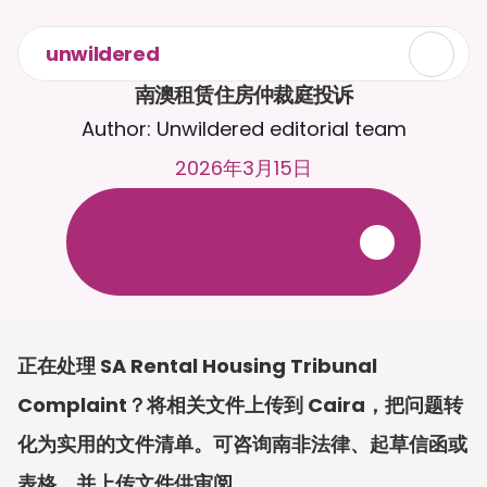
unwildered
南澳租赁住房仲裁庭投诉
Author: Unwildered editorial team
2026年3月15日
与
C
a
i
r
a
2
4
/
7
聊
天
。
上
传
文
档
，
以
获
得
更
相
关
的
回
复
。
免
费
试
用
-
无
需
信
用
卡
正在处理 SA Rental Housing Tribunal 
Complaint？将相关文件上传到 Caira，把问题转
化为实用的文件清单。可咨询南非法律、起草信函或
表格，并上传文件供审阅。