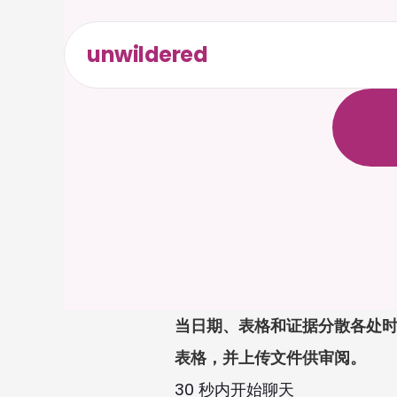
unwildered
与
C
a
i
无
需
信
当日期、表格和证据分散各处时
表格，并上传文件供审阅。
30 秒内开始聊天