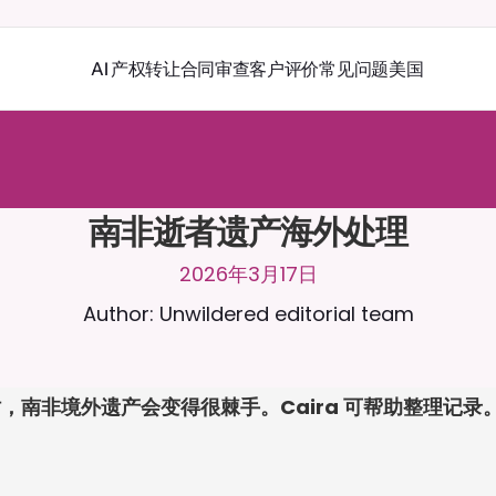
AI 产权转让
合同审查
客户评价
常见问题
美国
r
a
2
4
/
7
聊
天
。
上
传
文
档
，
以
获
得
更
相
关
的
回
复
。
免
费
试
用
-
用
卡
南非逝者遗产海外处理
2026年3月17日
Author: Unwildered editorial team
，南非境外遗产会变得很棘手。Caira 可帮助整理记