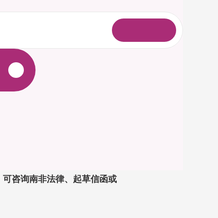
登
录
录。可咨询南非法律、起草信函或