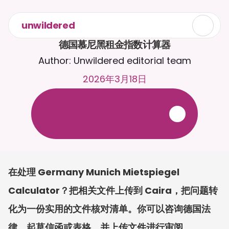
unwildered
德国慕尼黑租金指数计算器
Author: Unwildered editorial team
2026年3月18日
与
C
a
i
r
a
2
4
/
7
聊
天
。
上
传
文
档
，
以
获
得
更
相
关
的
回
复
。
免
费
试
用
-
无
需
信
用
卡
在处理 Germany Munich Mietspiegel 
Calculator？把相关文件上传到 Caira，把问题转
化为一份实用的文件核对清单。你可以咨询德国法
律、起草信函或表格，并上传文件进行审阅。