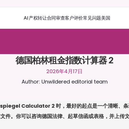
AI 产权转让
合同审查
客户评价
常见问题
美国
r
a
2
4
/
7
聊
天
。
上
传
文
档
，
以
获
得
更
相
关
的
回
复
。
免
费
试
用
-
用
卡
德国柏林租金指数计算器 2
2026年4月17日
Author: Unwildered editorial team
Mietspiegel Calculator 2 时，最好的起点是一个清
套文件。你可以咨询德国法律、起草信函或表格，并上传