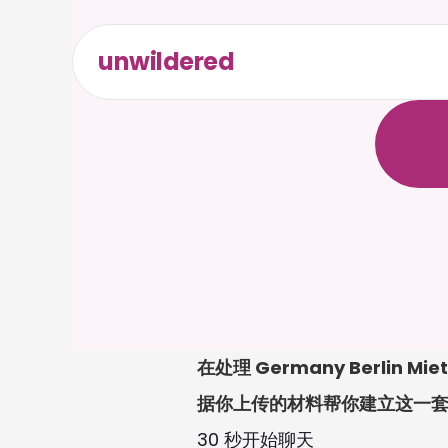
unwildered
与
C
a
i
无
需
信
在处理 Germany Berlin 
据你上传的材料帮你建立这一
30 秒开始聊天