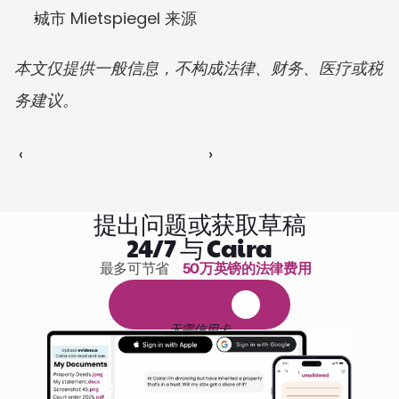
城市 Mietspiegel 来源
本文仅提供一般信息，不构成法律、财务、医疗或税
务建议。
‹ 
 ›
提出问题或获取草稿
24/7 与 Caira
最多可节省 
50万英镑的法律费用
1,000小时的阅读
免
费
1
4
天
试
用
无需信用卡