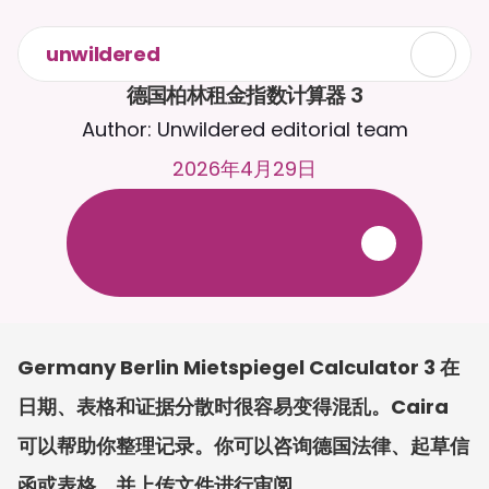
unwildered
德国柏林租金指数计算器 3
Author: Unwildered editorial team
2026年4月29日
与
C
a
i
r
a
2
4
/
7
聊
天
。
上
传
文
档
，
以
获
得
更
相
关
的
回
复
。
免
费
试
用
-
无
需
信
用
卡
Germany Berlin Mietspiegel Calculator 3 在
日期、表格和证据分散时很容易变得混乱。Caira 
可以帮助你整理记录。你可以咨询德国法律、起草信
函或表格，并上传文件进行审阅。