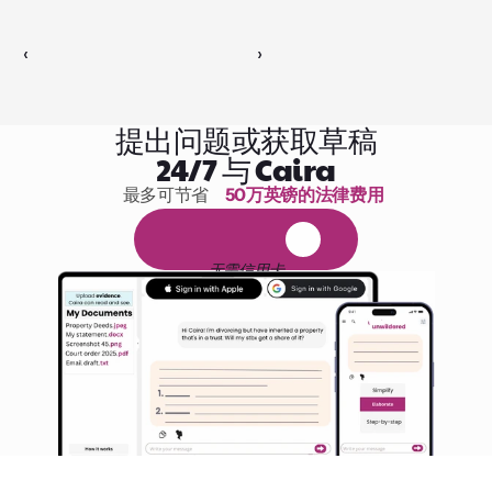
‹ 
 ›
提出问题或获取草稿
24/7 与 Caira
最多可节省 
50万英镑的法律费用
1,000小时的阅读
免
费
1
4
天
试
用
无需信用卡