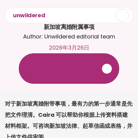
unwildered
新加坡离婚附属事项
Author: Unwildered editorial team
2026年3月26日
与
C
a
i
r
a
2
4
/
7
聊
天
。
上
传
文
档
，
以
获
得
更
相
关
的
回
复
。
免
费
试
用
-
无
需
信
用
卡
对于新加坡离婚附带事项，最有力的第一步通常是先
把文件理清。Caira 可以帮助你根据上传资料搭建
材料框架。可咨询新加坡法律、起草信函或表格，并
上传文件供审阅。