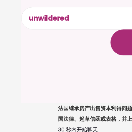
unwildered
与
C
a
i
无
需
信
法国继承房产出售资本利得问题
国法律、起草信函或表格，并
30 秒内开始聊天