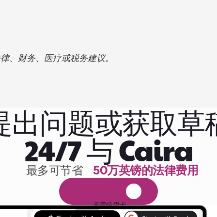
法律、财务、医疗或税务建议。
提出问题或获取草
24/7 与 Caira
最多可节省 
50万英镑的法律费用
1,000小时的阅读
免
费
1
4
天
试
用
无需信用卡