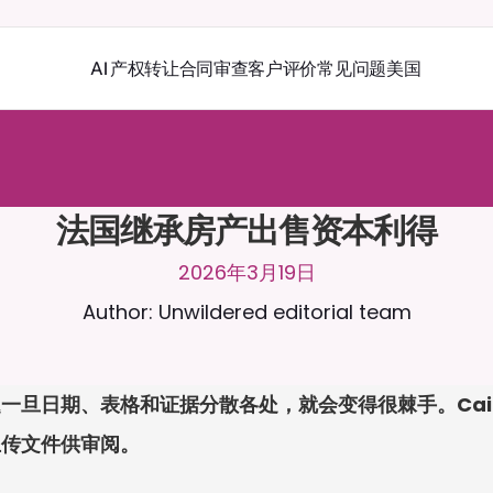
AI 产权转让
合同审查
客户评价
常见问题
美国
r
a
2
4
/
7
聊
天
。
上
传
文
档
，
以
获
得
更
相
关
的
回
复
。
免
费
试
用
-
用
卡
法国继承房产出售资本利得
2026年3月19日
Author: Unwildered editorial team
一旦日期、表格和证据分散各处，就会变得很棘手。Cai
上传文件供审阅。