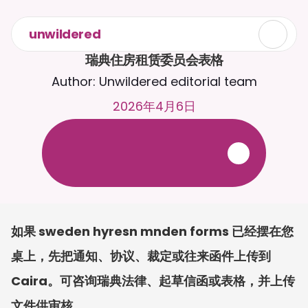
unwildered
瑞典住房租赁委员会表格
Author: Unwildered editorial team
2026年4月6日
与
C
a
i
r
a
2
4
/
7
聊
天
。
上
传
文
档
，
以
获
得
更
相
关
的
回
复
。
免
费
试
用
-
无
需
信
用
卡
如果 sweden hyresn mnden forms 已经摆在您
桌上，先把通知、协议、裁定或往来函件上传到 
Caira。可咨询瑞典法律、起草信函或表格，并上传
文件供审核。