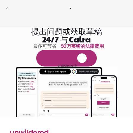
‹ 
 ›
提出问题或获取草稿
24/7 与 Caira
最多可节省 
50万英镑的法律费用
1,000小时的阅读
免
费
1
4
天
试
用
无需信用卡
unwildered