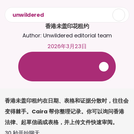
unwildered
香港未盖印花租约
Author: Unwildered editorial team
2026年3月23日
与
C
a
i
r
a
2
4
/
7
聊
天
。
上
传
文
档
，
以
获
得
更
相
关
的
回
复
。
免
费
试
用
-
无
需
信
用
卡
香港未盖印租约在日期、表格和证据分散时，往往会
变得棘手。Caira 帮你整理记录。你可以询问香港
法律、起草信函或表格，并上传文件快速审阅。
30 秒开始聊天