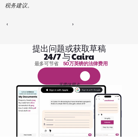
税务建议。
‹ 
 ›
提出问题或获取草稿
24/7 与 Caira
最多可节省 
50万英镑的法律费用
1,000小时的阅读
免
费
1
4
天
试
用
无需信用卡