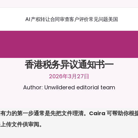
AI 产权转让
合同审查
客户评价
常见问题
美国
r
a
2
4
/
7
聊
天
。
上
传
文
档
，
以
获
得
更
相
关
的
回
复
。
免
费
试
用
-
用
卡
香港税务异议通知书一
2026年3月27日
Author: Unwildered editorial team
有力的第一步通常是先把文件理清。Caira 可帮助你
并上传文件供审阅。