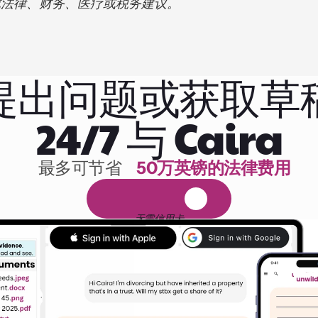
成法律、财务、医疗或税务建议。
提出问题或获取草
24/7 与 Caira
最多可节省 
50万英镑的法律费用
1,000小时的阅读
免
费
1
4
天
试
用
无需信用卡