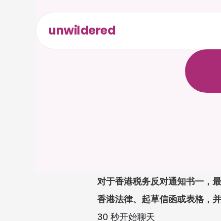
unwildered
与
C
a
i
无
需
信
对于香港税务反对通知书一，最
香港法律、起草信函或表格，
30 秒开始聊天