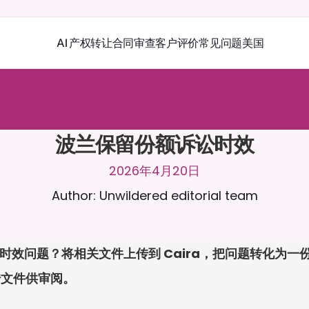
AI 产权转让
合同审查
客户评价
常见问题
美国
r
a
2
4
/
7
聊
天
。
上
传
文
档
，
以
获
得
更
相
关
的
回
复
。
免
费
试
用
-
用
卡
波兰保留份额诉讼时效
2026年4月20日
Author: Unwildered editorial team
 诉讼时效问题？将相关文件上传到 Caira，把问题转化为
传文件供审阅。