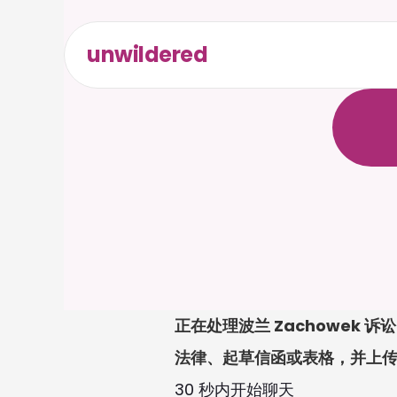
unwildered
与
C
a
i
无
需
信
正在处理波兰 Zachowek
法律、起草信函或表格，并上
30 秒内开始聊天