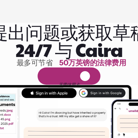
提出问题或获取草
24/7 与 Caira
最多可节省 
50万英镑的法律费用
1,000小时的阅读
免
费
1
4
天
试
用
无需信用卡