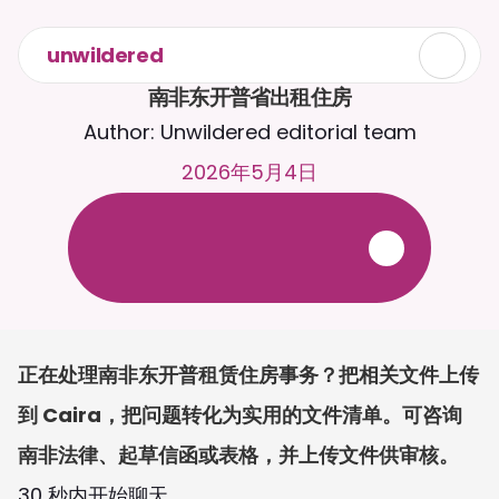
unwildered
南非东开普省出租住房
Author: Unwildered editorial team
2026年5月4日
与
C
a
i
r
a
2
4
/
7
聊
天
。
上
传
文
档
，
以
获
得
更
相
关
的
回
复
。
免
费
试
用
-
无
需
信
用
卡
正在处理南非东开普租赁住房事务？把相关文件上传
到 Caira，把问题转化为实用的文件清单。可咨询
南非法律、起草信函或表格，并上传文件供审核。
30 秒内开始聊天