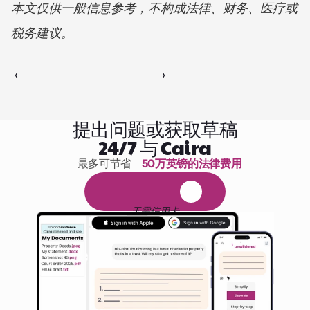
本文仅供一般信息参考，不构成法律、财务、医疗或
税务建议。
‹ 
 ›
提出问题或获取草稿
24/7 与 Caira
最多可节省 
50万英镑的法律费用
1,000小时的阅读
免
费
1
4
天
试
用
无需信用卡