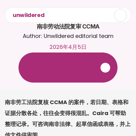
unwildered
南非劳动法院复审 CCMA
Author: Unwildered editorial team
2026年4月5日
与
C
a
i
r
a
2
4
/
7
聊
天
。
上
传
文
档
，
以
获
得
更
相
关
的
回
复
。
免
费
试
用
-
无
需
信
用
卡
南非劳工法院复核 CCMA 的案件，若日期、表格和
证据分散各处，往往会变得很混乱。Caira 可帮助
整理记录。可咨询南非法律、起草信函或表格，并上
传文件供审阅。