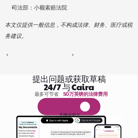
司法部：小额索赔法院
本文仅提供一般信息，不构成法律、财务、医疗或税
务建议。
‹ 
 ›
提出问题或获取草稿
24/7 与 Caira
最多可节省 
50万英镑的法律费用
1,000小时的阅读
免
费
1
4
天
试
用
无需信用卡