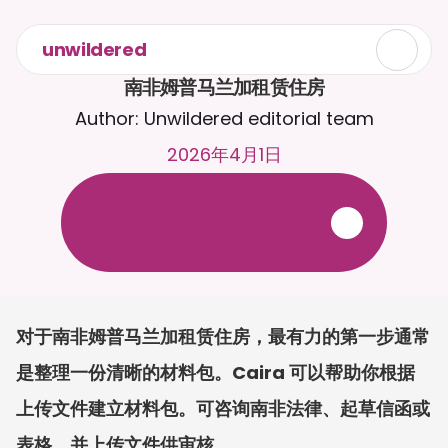
unwildered
南非姆普马兰加租赁住房
Author: Unwildered editorial team
2026年4月1日
与
C
a
i
r
a
2
4
/
7
聊
天
。
上
传
文
档
，
以
获
得
更
相
关
的
回
复
。
免
费
试
用
-
无
需
信
用
卡
对于南非姆普马兰加租赁住房，最有力的第一步通常
是整理一份清晰的材料包。Caira 可以帮助你根据
上传文件建立材料包。可咨询南非法律、起草信函或
表格，并上传文件供审核。