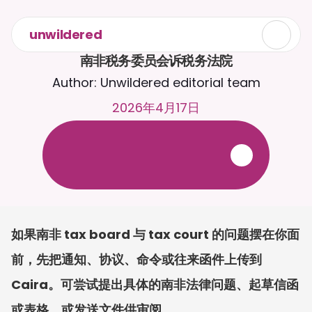
unwildered
南非税务委员会诉税务法院
Author: Unwildered editorial team
2026年4月17日
与
C
a
i
r
a
2
4
/
7
聊
天
。
上
传
文
档
，
以
获
得
更
相
关
的
回
复
。
免
费
试
用
-
无
需
信
用
卡
如果南非 tax board 与 tax court 的问题摆在你面
前，先把通知、协议、命令或往来函件上传到 
Caira。可尝试提出具体的南非法律问题、起草信函
或表格，或发送文件供审阅。