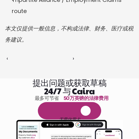
route
本文仅提供一般信息，不构成法律、财务、医疗或税
务建议。
‹ 
 ›
提出问题或获取草稿
24/7 与 Caira
最多可节省 
50万英镑的法律费用
1,000小时的阅读
免
费
1
4
天
试
用
无需信用卡