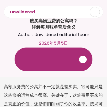
unwildered
该买高物业费的公寓吗？

详解每月账单背后含义
Author: Unwildered editorial team
2026年5月5日
与
C
a
i
r
a
2
4
/
7
聊
天
。
上
传
文
档
，
以
获
得
更
相
关
的
回
复
。
免
费
试
用
-
无
需
信
用
卡
高额服务费的公寓并不一定就是差买卖。它可能只是
这栋楼的运营成本很高。关键在于，这笔费用买来的
是真正的价值，还是悄悄削弱了你的收益率、按揭可