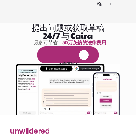
格。 ›
提出问题或获取草稿
24/7 与 Caira
最多可节省 
50万英镑的法律费用
1,000小时的阅读
免
费
1
4
天
试
用
无需信用卡
unwildered