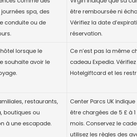
iences comme des 
Virgin indique que sa c
 journées spa, des 
être remboursée ni échan
e conduite ou de 
Vérifiez la date d’expirat
ours.
réservation.
’hôtel lorsque le 
Ce n’est pas la même c
e souhaite avoir le 
cadeau Expedia. Vérifiez 
oyage.
Hotelgiftcard et les rest
amiliales, restaurants, 
Center Parcs UK indique 
 boutiques ou 
être chargées de 5 £ à 1 
on à une escapade.
mois. Conservez le cadea
utilisez les règles des 