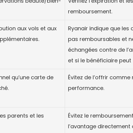
ervations beauté/bien-
Vérifiez l’expiration et le
remboursement.
bution aux vols et aux 
Ryanair indique que les
pplémentaires.
pas remboursables et ne
échangées contre de l’arg
et si le bénéficiaire peut
nnel qu’une carte de 
Évitez de l’offrir comm
hé.
performance.
les parents et les 
Évitez le remboursement
l’avantage directement o