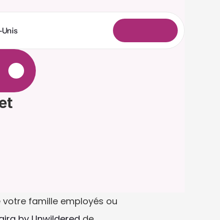
-Unis
C
o
n
n
e
x
i
o
n
e
t 
 votre famille employés ou 
ira by Unwildered
 de 