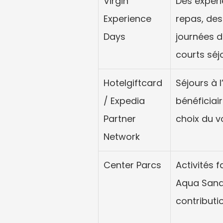
Virgin 
Des expér
Experience 
repas, des
Days
journées d
courts séj
Hotelgiftcard 
Séjours à l
/ Expedia 
bénéficiair
Partner 
choix du v
Network
Center Parcs
Activités f
Aqua Sana,
contributi