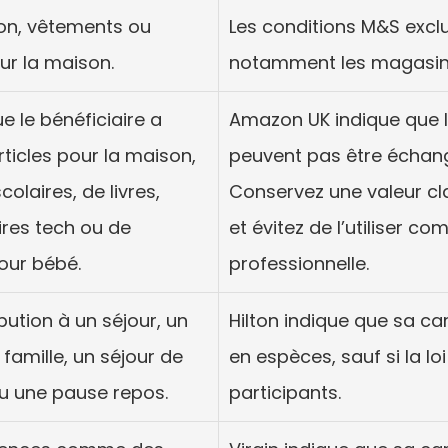
on, vêtements ou 
Les conditions M&S exclu
our la maison.
notamment les magasins 
ue le bénéficiaire a 
Amazon UK indique que l
ticles pour la maison, 
peuvent pas être échangé
colaires, de livres, 
Conservez une valeur cla
res tech ou de 
et évitez de l’utiliser 
our bébé.
professionnelle.
ution à un séjour, un 
Hilton indique que sa ca
famille, un séjour de 
en espèces, sauf si la loi 
u une pause repos.
participants.