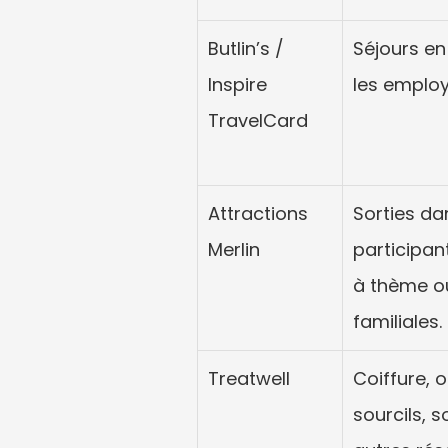
Butlin’s / 
Séjours en 
Inspire 
les employ
TravelCard
Attractions 
Sorties da
Merlin
participa
à thème ou
familiales.
Treatwell
Coiffure, 
sourcils, s