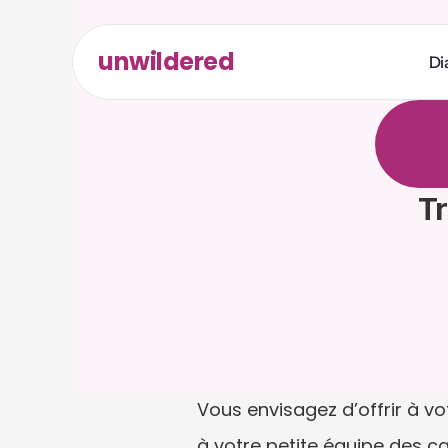
unwildered
Di
D
i
s
c
u
t
d
e
s
r
é
r
e
q
u
i
s
Tr
Vous envisagez d’offrir à v
à votre petite équipe des ca