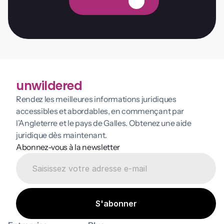
E
s
s
a
i
g
r
a
t
u
i
t
unwildered
Rendez les meilleures informations juridiques 
accessibles et abordables, en commençant par 
l’Angleterre et le pays de Galles. Obtenez une aide 
juridique dès maintenant.
Abonnez-vous à la newsletter