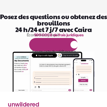
Posez des questions ou obtenez des 
brouillons
24 h/24 et 7 j/7 avec Caira
Économisez jusqu’à 
500 000 £ de frais juridiques
1 000 heures de lecture
E
s
s
a
i
g
r
a
t
u
i
t
d
e
1
4
j
o
u
r
s
Aucune carte de crédit requise
unwildered