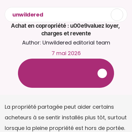
unwildered
Achat en copropriété : u00e9valuez loyer, 
charges et revente
Author: Unwildered editorial team
7 mai 2026
D
i
s
c
u
t
e
z
a
v
e
c
C
a
i
r
a
2
4
h
/
2
4
,
7
j
/
7
.
T
é
l
é
v
e
r
s
e
z
d
e
s
d
o
c
u
m
e
n
t
s
p
o
u
r
d
e
s
r
é
p
o
n
s
e
s
p
l
u
s
p
e
r
t
i
n
e
n
t
e
s
.
E
s
s
a
i
g
r
a
t
u
i
t
-
a
u
c
u
n
e
c
a
r
t
e
b
a
n
c
a
i
r
e
r
e
q
u
i
s
e
La propriété partagée peut aider certains 
acheteurs à se sentir installés plus tôt, surtout 
lorsque la pleine propriété est hors de portée. 