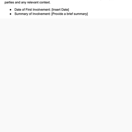
La déclaration d’un témoin est un 
document écrit dans lequel vous exposez 
votre version des événements liés à une 
affaire juridique. Elle inclut tous les détails 
dont vous vous souvenez, aidant à appuyer 
votre version des faits devant le tribunal.
Le but d’une déclaration de témoin est de 
donner au juge et aux autres parties une 
compréhension claire de ce qui s’est passé 
selon votre point de vue. Elle tient lieu de 
témoignage et peut être utilisée comme 
preuve pendant l’audience.
Inscrivez-vous pour un essai gratuit. Caira 