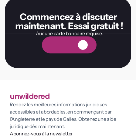
Commencez à discuter 
maintenant. Essai gratuit !
Aucune carte bancaire requise.
E
s
s
a
i
g
r
a
t
u
i
t
unwildered
Rendez les meilleures informations juridiques 
accessibles et abordables, en commençant par 
l’Angleterre et le pays de Galles. Obtenez une aide 
juridique dès maintenant.
Abonnez-vous à la newsletter