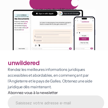
E
s
s
a
i
g
r
a
t
u
i
t
d
e
1
4
j
o
u
r
s
Aucune carte de crédit requise
unwildered
Rendez les meilleures informations juridiques 
accessibles et abordables, en commençant par 
l’Angleterre et le pays de Galles. Obtenez une aide 
juridique dès maintenant.
Abonnez-vous à la newsletter