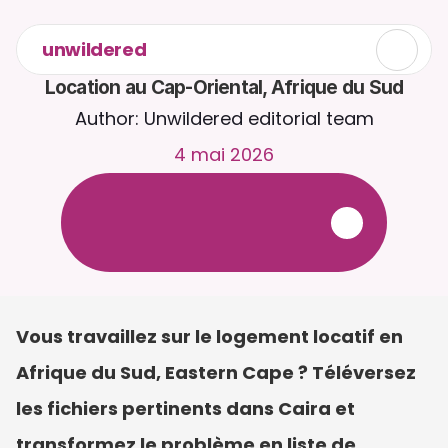
unwildered
Location au Cap-Oriental, Afrique du Sud
Author: Unwildered editorial team
4 mai 2026
D
i
s
c
u
t
e
z
a
v
e
c
C
a
i
r
a
2
4
h
/
2
4
,
7
j
/
7
.
T
é
l
é
v
e
r
s
e
z
d
e
s
d
o
c
u
m
e
n
t
s
p
o
u
r
d
e
s
r
é
p
o
n
s
e
s
p
l
u
s
p
e
r
t
i
n
e
n
t
e
s
.
E
s
s
a
i
g
r
a
t
u
i
t
-
a
u
c
u
n
e
c
a
r
t
e
b
a
n
c
a
i
r
e
r
e
q
u
i
s
e
Vous travaillez sur le logement locatif en 
Afrique du Sud, Eastern Cape ? Téléversez 
les fichiers pertinents dans Caira et 
transformez le problème en liste de 