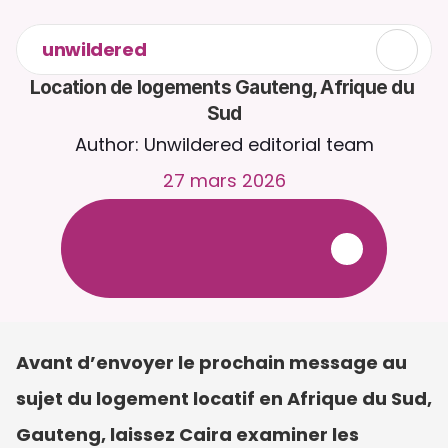
unwildered
Location de logements Gauteng, Afrique du 
Sud
Author: Unwildered editorial team
27 mars 2026
D
i
s
c
u
t
e
z
a
v
e
c
C
a
i
r
a
2
4
h
/
2
4
,
7
j
/
7
.
T
é
l
é
v
e
r
s
e
z
d
e
s
d
o
c
u
m
e
n
t
s
p
o
u
r
d
e
s
r
é
p
o
n
s
e
s
p
l
u
s
p
e
r
t
i
n
e
n
t
e
s
.
E
s
s
a
i
g
r
a
t
u
i
t
-
a
u
c
u
n
e
c
a
r
t
e
b
a
n
c
a
i
r
e
r
e
q
u
i
s
e
Avant d’envoyer le prochain message au 
sujet du logement locatif en Afrique du Sud, 
Gauteng, laissez Caira examiner les 