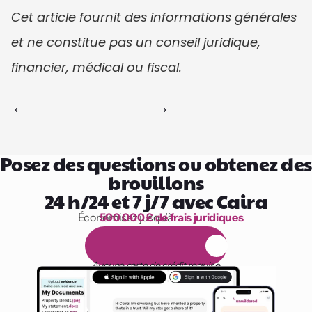
Cet article fournit des informations générales 
et ne constitue pas un conseil juridique, 
financier, médical ou fiscal.
‹ 
 ›
Posez des questions ou obtenez des 
brouillons
24 h/24 et 7 j/7 avec Caira
Économisez jusqu’à 
500 000 £ de frais juridiques
1 000 heures de lecture
E
s
s
a
i
g
r
a
t
u
i
t
d
e
1
4
j
o
u
r
s
Aucune carte de crédit requise