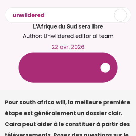
unwildered
L'Afrique du Sud sera libre
Author: Unwildered editorial team
22 avr. 2026
D
i
s
c
u
t
e
z
a
v
e
c
C
a
i
r
a
2
4
h
/
2
4
,
7
j
/
7
.
T
é
l
é
v
e
r
s
e
z
d
e
s
d
o
c
u
m
e
n
t
s
p
o
u
r
d
e
s
r
é
p
o
n
s
e
s
p
l
u
s
p
e
r
t
i
n
e
n
t
e
s
.
E
s
s
a
i
g
r
a
t
u
i
t
-
a
u
c
u
n
e
c
a
r
t
e
b
a
n
c
a
i
r
e
r
e
q
u
i
s
e
Pour south africa will, la meilleure première 
étape est généralement un dossier clair. 
Caira peut aider à le constituer à partir des 
téléversements. Posez des questions sur le 