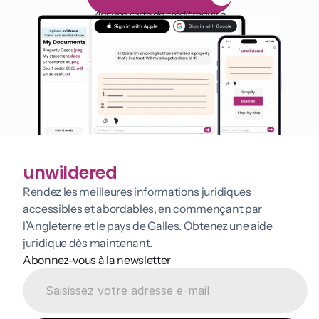
E
s
s
a
i
g
r
a
t
u
i
t
d
e
1
4
j
o
u
r
s
Aucune carte de crédit requise
unwildered
Rendez les meilleures informations juridiques 
accessibles et abordables, en commençant par 
l’Angleterre et le pays de Galles. Obtenez une aide 
juridique dès maintenant.
Abonnez-vous à la newsletter