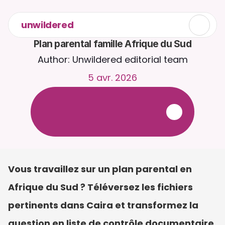
unwildered
Plan parental famille Afrique du Sud
Author: Unwildered editorial team
5 avr. 2026
D
i
s
c
u
t
e
z
a
v
e
c
C
a
i
r
a
2
4
h
/
2
4
,
7
j
/
7
.
T
é
l
é
v
e
r
s
e
z
d
e
s
d
o
c
u
m
e
n
t
s
p
o
u
r
d
e
s
r
é
p
o
n
s
e
s
p
l
u
s
p
e
r
t
i
n
e
n
t
e
s
.
E
s
s
a
i
g
r
a
t
u
i
t
-
a
u
c
u
n
e
c
a
r
t
e
b
a
n
c
a
i
r
e
r
e
q
u
i
s
e
Vous travaillez sur un plan parental en 
Afrique du Sud ? Téléversez les fichiers 
pertinents dans Caira et transformez la 
question en liste de contrôle documentaire 