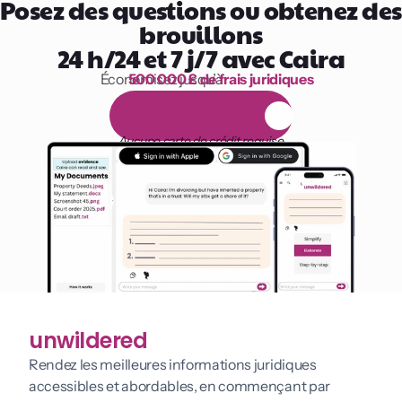
Posez des questions ou obtenez des 
brouillons
24 h/24 et 7 j/7 avec Caira
Économisez jusqu’à 
500 000 £ de frais juridiques
1 000 heures de lecture
E
s
s
a
i
g
r
a
t
u
i
t
d
e
1
4
j
o
u
r
s
Aucune carte de crédit requise
unwildered
Rendez les meilleures informations juridiques 
accessibles et abordables, en commençant par 