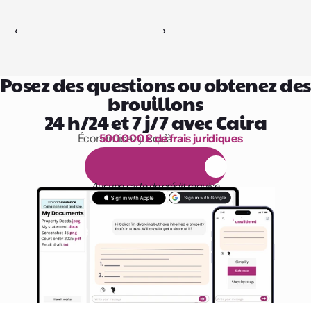
‹ 
 ›
Posez des questions ou obtenez des 
brouillons
24 h/24 et 7 j/7 avec Caira
Économisez jusqu’à 
500 000 £ de frais juridiques
1 000 heures de lecture
E
s
s
a
i
g
r
a
t
u
i
t
d
e
1
4
j
o
u
r
s
Aucune carte de crédit requise