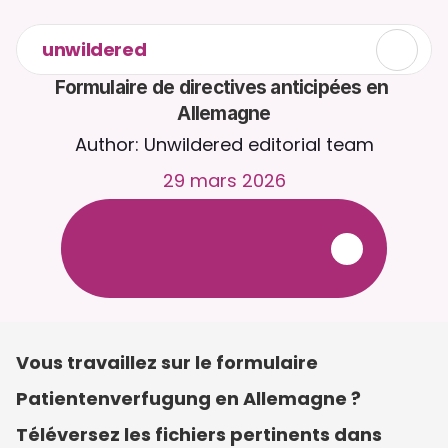
unwildered
Formulaire de directives anticipées en 
Allemagne
Author: Unwildered editorial team
29 mars 2026
D
i
s
c
u
t
e
z
a
v
e
c
C
a
i
r
a
2
4
h
/
2
4
,
7
j
/
7
.
T
é
l
é
v
e
r
s
e
z
d
e
s
d
o
c
u
m
e
n
t
s
p
o
u
r
d
e
s
r
é
p
o
n
s
e
s
p
l
u
s
p
e
r
t
i
n
e
n
t
e
s
.
E
s
s
a
i
g
r
a
t
u
i
t
-
a
u
c
u
n
e
c
a
r
t
e
b
a
n
c
a
i
r
e
r
e
q
u
i
s
e
Vous travaillez sur le formulaire 
Patientenverfugung en Allemagne ? 
Téléversez les fichiers pertinents dans 