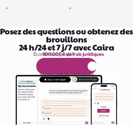
‹ 
 ›
Posez des questions ou obtenez des 
brouillons
24 h/24 et 7 j/7 avec Caira
Économisez jusqu’à 
500 000 £ de frais juridiques
1 000 heures de lecture
E
s
s
a
i
g
r
a
t
u
i
t
d
e
1
4
j
o
u
r
s
Aucune carte de crédit requise