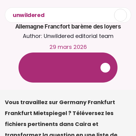
unwildered
Allemagne Francfort barème des loyers
Author: Unwildered editorial team
29 mars 2026
D
i
s
c
u
t
e
z
a
v
e
c
C
a
i
r
a
2
4
h
/
2
4
,
7
j
/
7
.
T
é
l
é
v
e
r
s
e
z
d
e
s
d
o
c
u
m
e
n
t
s
p
o
u
r
d
e
s
r
é
p
o
n
s
e
s
p
l
u
s
p
e
r
t
i
n
e
n
t
e
s
.
E
s
s
a
i
g
r
a
t
u
i
t
-
a
u
c
u
n
e
c
a
r
t
e
b
a
n
c
a
i
r
e
r
e
q
u
i
s
e
Vous travaillez sur Germany Frankfurt 
Frankfurt Mietspiegel ? Téléversez les 
fichiers pertinents dans Caira et 
transformez la question en une liste de 