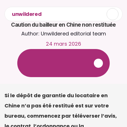
unwildered
Caution du bailleur en Chine non restituée
Author: Unwildered editorial team
24 mars 2026
D
i
s
c
u
t
e
z
a
v
e
c
C
a
i
r
a
2
4
h
/
2
4
,
7
j
/
7
.
T
é
l
é
v
e
r
s
e
z
d
e
s
d
o
c
u
m
e
n
t
s
p
o
u
r
d
e
s
r
é
p
o
n
s
e
s
p
l
u
s
p
e
r
t
i
n
e
n
t
e
s
.
E
s
s
a
i
g
r
a
t
u
i
t
-
a
u
c
u
n
e
c
a
r
t
e
b
a
n
c
a
i
r
e
r
e
q
u
i
s
e
Si le dépôt de garantie du locataire en 
Chine n’a pas été restitué est sur votre 
bureau, commencez par téléverser l’avis, 
le contrat, l’ordonnance ou la 