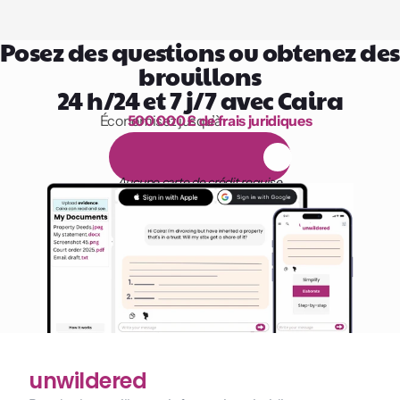
Posez des questions ou obtenez des 
brouillons
24 h/24 et 7 j/7 avec Caira
Économisez jusqu’à 
500 000 £ de frais juridiques
1 000 heures de lecture
E
s
s
a
i
g
r
a
t
u
i
t
d
e
1
4
j
o
u
r
s
Aucune carte de crédit requise
unwildered