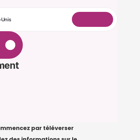
-Unis
C
o
n
n
e
x
i
o
n
e
ment 
 commencez par téléverser 
z des informations sur le 