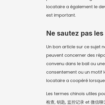
locataire a également le dev
est important.
Ne sautez pas les
Un bon article sur ce sujet n
peuvent concerner des répara
convenu dans le bail ou une a
consentement ou un motif léga
locataire a coopéré lorsque
Les termes chinois ut
检查, 钥匙, 监控记录 et 微信聊天记录. 