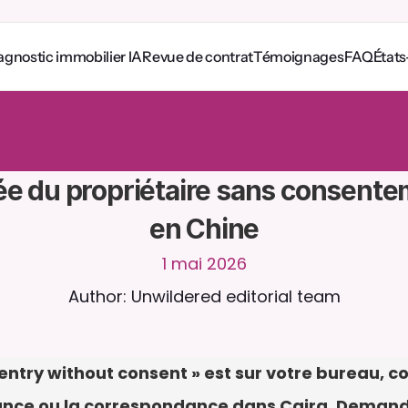
agnostic immobilier IA
Revue de contrat
Témoignages
FAQ
États
e
z
a
v
e
c
C
a
i
r
a
2
4
h
/
2
4
,
7
j
/
7
.
T
é
l
é
v
e
r
s
e
z
d
e
s
d
o
c
u
m
e
n
t
s
p
o
u
r
p
o
n
s
e
s
p
l
u
s
p
e
r
t
i
n
e
n
t
e
s
.
E
s
s
a
i
g
r
a
t
u
i
t
-
a
u
c
u
n
e
c
a
r
t
e
b
a
n
c
a
i
r
e
ée du propriétaire sans consente
en Chine
1 mai 2026
Author: Unwildered editorial team
rd entry without consent » est sur votre bureau,
nnance ou la correspondance dans Caira. Demande