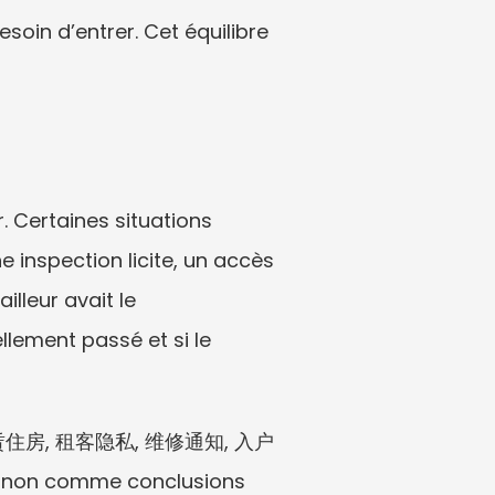
oin d’entrer. Cet équilibre 
. Certaines situations 
 inspection licite, un accès 
lleur avait le 
llement passé et si le 
进入租赁住房, 租客隐私, 维修通知, 入户
non comme conclusions 