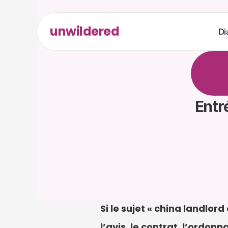
unwildered
Di
D
i
s
c
u
t
d
e
s
r
é
r
e
q
u
i
s
Entr
Si le sujet « china landlo
l’avis, le contrat, l’ordo