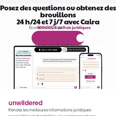
Posez des questions ou obtenez des 
brouillons
24 h/24 et 7 j/7 avec Caira
Économisez jusqu’à 
500 000 £ de frais juridiques
1 000 heures de lecture
E
s
s
a
i
g
r
a
t
u
i
t
d
e
1
4
j
o
u
r
s
Aucune carte de crédit requise
unwildered
Rendez les meilleures informations juridiques 
accessibles et abordables, en commençant par 