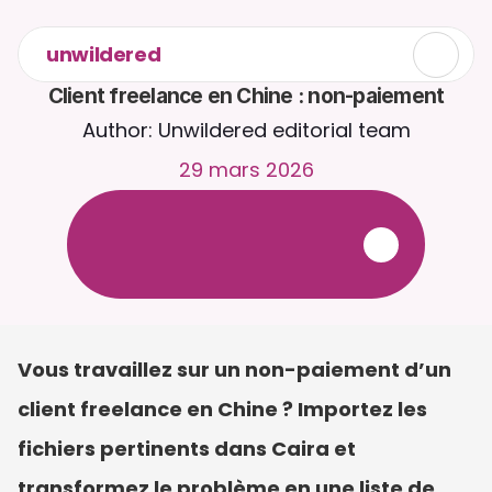
unwildered
Client freelance en Chine : non-paiement
Author: Unwildered editorial team
29 mars 2026
D
i
s
c
u
t
e
z
a
v
e
c
C
a
i
r
a
2
4
h
/
2
4
,
7
j
/
7
.
T
é
l
é
v
e
r
s
e
z
d
e
s
d
o
c
u
m
e
n
t
s
p
o
u
r
d
e
s
r
é
p
o
n
s
e
s
p
l
u
s
p
e
r
t
i
n
e
n
t
e
s
.
E
s
s
a
i
g
r
a
t
u
i
t
-
a
u
c
u
n
e
c
a
r
t
e
b
a
n
c
a
i
r
e
r
e
q
u
i
s
e
Vous travaillez sur un non-paiement d’un 
client freelance en Chine ? Importez les 
fichiers pertinents dans Caira et 
transformez le problème en une liste de 