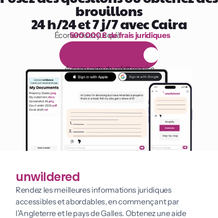
brouillons
24 h/24 et 7 j/7 avec Caira
Économisez jusqu’à 
500 000 £ de frais juridiques
1 000 heures de lecture
E
s
s
a
i
g
r
a
t
u
i
t
d
e
1
4
j
o
u
r
s
Aucune carte de crédit requise
unwildered
Rendez les meilleures informations juridiques 
accessibles et abordables, en commençant par 
l’Angleterre et le pays de Galles. Obtenez une aide 