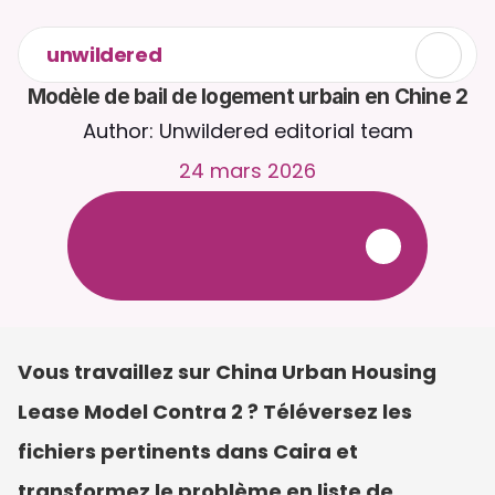
unwildered
Modèle de bail de logement urbain en Chine 2
Author: Unwildered editorial team
24 mars 2026
D
i
s
c
u
t
e
z
a
v
e
c
C
a
i
r
a
2
4
h
/
2
4
,
7
j
/
7
.
T
é
l
é
v
e
r
s
e
z
d
e
s
d
o
c
u
m
e
n
t
s
p
o
u
r
d
e
s
r
é
p
o
n
s
e
s
p
l
u
s
p
e
r
t
i
n
e
n
t
e
s
.
E
s
s
a
i
g
r
a
t
u
i
t
-
a
u
c
u
n
e
c
a
r
t
e
b
a
n
c
a
i
r
e
r
e
q
u
i
s
e
Vous travaillez sur China Urban Housing 
Lease Model Contra 2 ? Téléversez les 
fichiers pertinents dans Caira et 
transformez le problème en liste de 