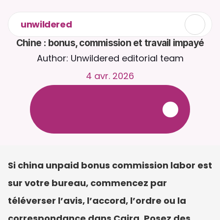
unwildered
Chine : bonus, commission et travail impayé
Author: Unwildered editorial team
4 avr. 2026
D
i
s
c
u
t
e
z
a
v
e
c
C
a
i
r
a
2
4
h
/
2
4
,
7
j
/
7
.
T
é
l
é
v
e
r
s
e
z
d
e
s
d
o
c
u
m
e
n
t
s
p
o
u
r
d
e
s
r
é
p
o
n
s
e
s
p
l
u
s
p
e
r
t
i
n
e
n
t
e
s
.
E
s
s
a
i
g
r
a
t
u
i
t
-
a
u
c
u
n
e
c
a
r
t
e
b
a
n
c
a
i
r
e
r
e
q
u
i
s
e
Si china unpaid bonus commission labor est 
sur votre bureau, commencez par 
téléverser l’avis, l’accord, l’ordre ou la 
correspondance dans Caira. Posez des 