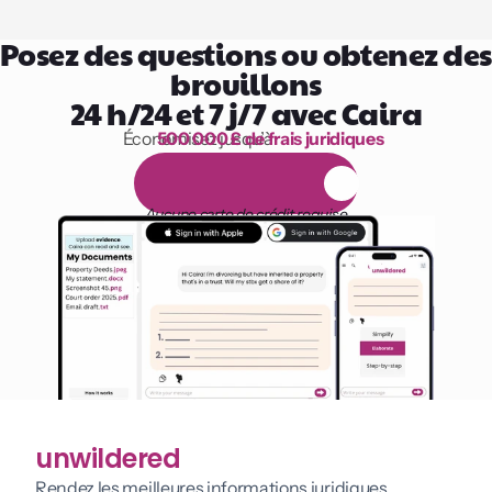
Posez des questions ou obtenez des 
brouillons
24 h/24 et 7 j/7 avec Caira
Économisez jusqu’à 
500 000 £ de frais juridiques
1 000 heures de lecture
E
s
s
a
i
g
r
a
t
u
i
t
d
e
1
4
j
o
u
r
s
Aucune carte de crédit requise
unwildered
Rendez les meilleures informations juridiques 