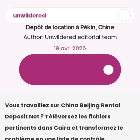
unwildered
Dépôt de location à Pékin, Chine
Author: Unwildered editorial team
19 avr. 2026
D
i
s
c
u
t
e
z
a
v
e
c
C
a
i
r
a
2
4
h
/
2
4
,
7
j
/
7
.
T
é
l
é
v
e
r
s
e
z
d
e
s
d
o
c
u
m
e
n
t
s
p
o
u
r
d
e
s
r
é
p
o
n
s
e
s
p
l
u
s
p
e
r
t
i
n
e
n
t
e
s
.
E
s
s
a
i
g
r
a
t
u
i
t
-
a
u
c
u
n
e
c
a
r
t
e
b
a
n
c
a
i
r
e
r
e
q
u
i
s
e
Vous travaillez sur China Beijing Rental 
Deposit Not ? Téléversez les fichiers 
pertinents dans Caira et transformez le 
problème en une liste de contrôle 