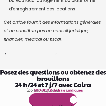
bureau local du logement ou plateforme 
d’enregistrement des locations
Cet article fournit des informations générales 
et ne constitue pas un conseil juridique, 
financier, médical ou fiscal.
‹ 
 ›
Posez des questions ou obtenez des 
brouillons
24 h/24 et 7 j/7 avec Caira
Économisez jusqu’à 
500 000 £ de frais juridiques
1 000 heures de lecture
E
s
s
a
i
g
r
a
t
u
i
t
d
e
1
4
j
o
u
r
s