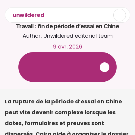
unwildered
Travail : fin de période d’essai en Chine
Author: Unwildered editorial team
9 avr. 2026
D
i
s
c
u
t
e
z
a
v
e
c
C
a
i
r
a
2
4
h
/
2
4
,
7
j
/
7
.
T
é
l
é
v
e
r
s
e
z
d
e
s
d
o
c
u
m
e
n
t
s
p
o
u
r
d
e
s
r
é
p
o
n
s
e
s
p
l
u
s
p
e
r
t
i
n
e
n
t
e
s
.
E
s
s
a
i
g
r
a
t
u
i
t
-
a
u
c
u
n
e
c
a
r
t
e
b
a
n
c
a
i
r
e
r
e
q
u
i
s
e
La rupture de la période d’essai en Chine 
peut vite devenir complexe lorsque les 
dates, formulaires et preuves sont 
dispersés. Caira aide à organiser le dossier. 