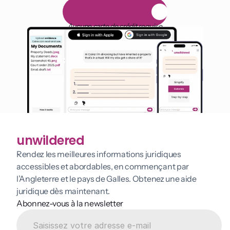
1 000 heures de lecture
E
s
s
a
i
g
r
a
t
u
i
t
d
e
1
4
j
o
u
r
s
Aucune carte de crédit requise
unwildered
Rendez les meilleures informations juridiques 
accessibles et abordables, en commençant par 
l’Angleterre et le pays de Galles. Obtenez une aide 
juridique dès maintenant.
Abonnez-vous à la newsletter